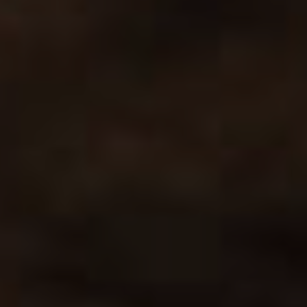
The Pipeline : LA nouvelle expérience pub/restaurant à
Avignon !
#thepipelinebar
TASTE THE EXPERIENCE !
Le concept The Pipeline ce sont des événements toute
l’année : concerts live, soirées à thème, afterworks,
happenings, soirées privées…
Poussez les portes et goûtez à l’expérience The
Pipeline !
OÙ NOUS TROUVER
34 Cours Jean Jaurès
84000 Avignon
04 65 87 05 56