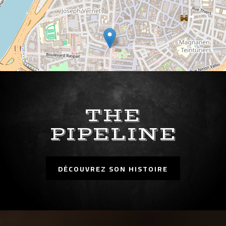
THE
PIPELINE
Leaflet
, ©
OpenStreetMap
contributeurs
DÉCOUVREZ SON HISTOIRE